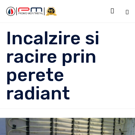

Sk
Incalzire si
to
co
racire prin
perete
radiant