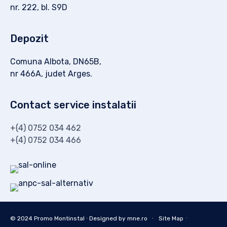
nr. 222, bl. S9D
Depozit
Comuna Albota, DN65B,
nr 466A, judet Arges.
Contact service instalatii
+(4) 0752 034 462
+(4) 0752 034 466
∙
© 2024
Promo Montinstal
∙ Designed by
mne.ro
∙
Site Map