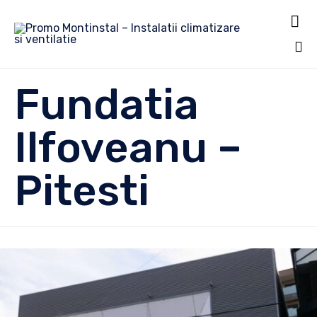

Sk
Fundatia
to
co
Ilfoveanu –
Pitesti